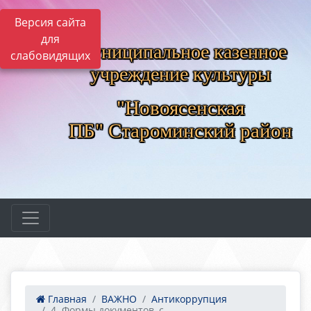
Версия сайта
для
Муниципальное казенное
слабовидящих
учреждение культуры
"Новоясенская
ПБ"
Староминский район
Главная
ВАЖНО
Антикоррупция
4. Формы документов, с...