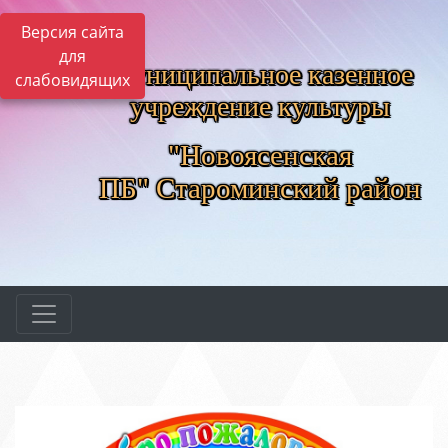
Версия сайта
для
Муниципальное казенное
слабовидящих
учреждение культуры
"Новоясенская
ПБ"
Староминский район